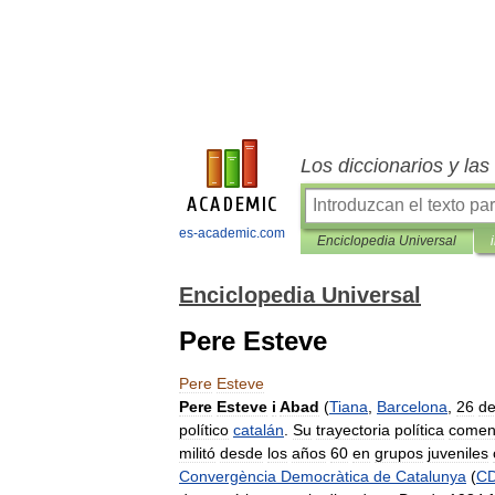
Los diccionarios y la
es-academic.com
Enciclopedia Universal
Enciclopedia Universal
Pere Esteve
Pere
Esteve
Pere
Esteve
i
Abad
(
Tiana
,
Barcelona
,
26
d
político
catalán
.
Su
trayectoria
política
comen
militó
desde
los
años
60
en
grupos
juveniles
Convergència
Democràtica
de
Catalunya
(
C