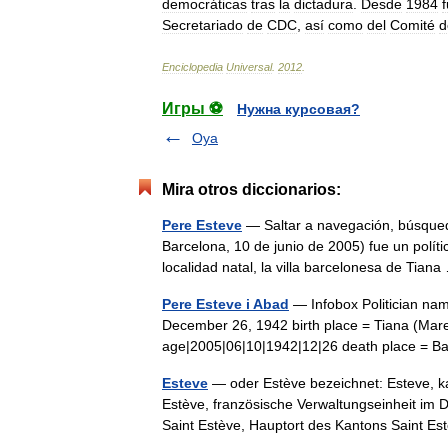
democráticas
tras
la
dictadura
.
Desde
1984
Secretariado
de
CDC
,
así
como
del
Comité
d
Enciclopedia
Universal
.
2012
.
Игры ⚽
Нужна курсовая?
Oya
Mira otros diccionarios:
Pere Esteve
— Saltar a navegación, búsqued
Barcelona, 10 de junio de 2005) fue un políti
localidad natal, la villa barcelonesa de Tia
Pere Esteve i Abad
— Infobox Politician nam
December 26, 1942 birth place = Tiana (Mar
age|2005|06|10|1942|12|26 death place = 
Esteve
— oder Estève bezeichnet: Esteve, k
Estève, französische Verwaltungseinheit im
Saint Estève, Hauptort des Kantons Saint 