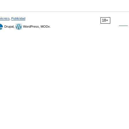
técnico
,
Publicidad
18+
Drupal,
WordPress, MODx.