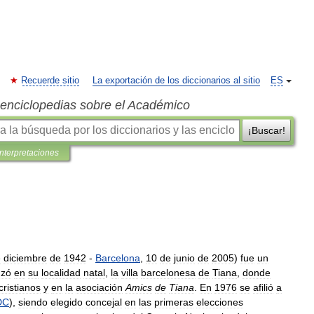
Recuerde sitio
La exportación de los diccionarios al sitio
ES
s enciclopedias sobre el Académico
¡Buscar!
interpretaciones
e
diciembre
de
1942
-
Barcelona
,
10
de
junio
de
2005
)
fue
un
zó
en
su
localidad
natal
,
la
villa
barcelonesa
de
Tiana
,
donde
cristianos
y
en
la
asociación
Amics
de
Tiana
.
En
1976
se
afilió
a
DC
),
siendo
elegido
concejal
en
las
primeras
elecciones