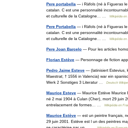
Pere portabella
— i Ràfols (né à Figueras le
catalan. C est une personnalité incontournable 
et culturelle de la Catalogne… …
Wikipédia en
Pere Portabella
— i Ràfols (né à Figueras le
catalan. C est une personnalité incontournable 
et culturelle de la Catalogne… …
Wikipédia en
Pere Joan Barcelo
— Pour les articles hom
Florian Estève
— Personnage de fiction app
Pedro Jaime Esteve
— (latinisiert Estevius
Maestrat; † 1556 in Valencia) war ein spanis
Werk 2 Sonstiges 3 Literatur …
Deutsch Wikipe
Maurice Esteve
— Maurice Estève Maurice Es
né 2 mai 1904 à Culan (Cher), mort 29 juin 20
entrelacement de formes… …
Wikipédia en Fra
Maurice Estève
— est un peintre français, n
29 juin 2001. Estève est l un des peintres maj
se caractérise par un… …
Wikipédia en Français