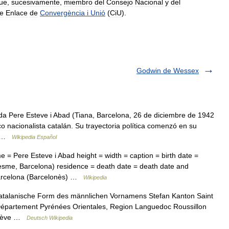
fue
,
sucesivamente
,
miembro
del
Consejo
Nacional
y
del
e
Enlace
de
Convergència
i
Unió
(
CiU
).
Godwin de Wessex
a Pere Esteve i Abad (Tiana, Barcelona, 26 de diciembre de 1942
co nacionalista catalán. Su trayectoria política comenzó en su
na …
Wikipedia Español
e = Pere Esteve i Abad height = width = caption = birth date =
esme, Barcelona) residence = death date = death date and
Barcelona (Barcelonès) …
Wikipedia
atalanische Form des männlichen Vornamens Stefan Kanton Saint
 Département Pyrénées Orientales, Region Languedoc Roussillon
Estève …
Deutsch Wikipedia